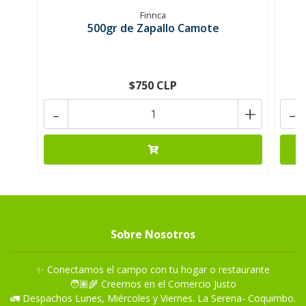
Finnca
500gr de Zapallo Camote
$750 CLP
-
+
-
Sobre Nosotros
✨ Conectamos el campo con tu hogar o restaurante
🧑🏽‍🌾 Creemos en el Comercio Justo
🚛 Despachos Lunes, Miércoles y Viernes. La Serena- Coquimbo.