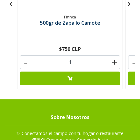
Finnca
500gr de Zapallo Camote
$750 CLP
-
+
-
Sobre Nosotros
✨ Conectamos el campo con tu hogar o restaurante
🧑🏽‍🌾 Creemos en el Comercio Justo