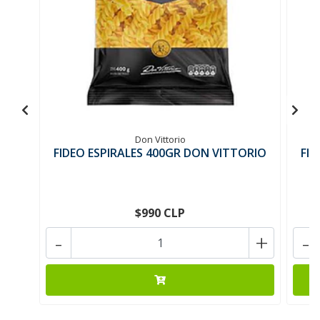
Don Vittorio
FIDEO ESPIRALES 400GR DON VITTORIO
FI
$990 CLP
-
+
-