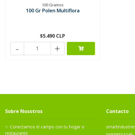
100 Gramos
100 Gr Polen Multiflora
$5.490 CLP
-
+
Sobre Nosotros
Contacto
✨ Conectamos el campo con tu hogar o
smartindustri
restaurante
56939554246