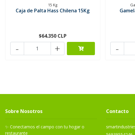
15 Kg
Ga
Caja de Palta Hass Chilena 15Kg
Gamel
$64.350 CLP
-
+
-
Sobre Nosotros
Contacto
✨ Conectamos el campo con tu hogar o
smartindustri
restaurante
56939554246